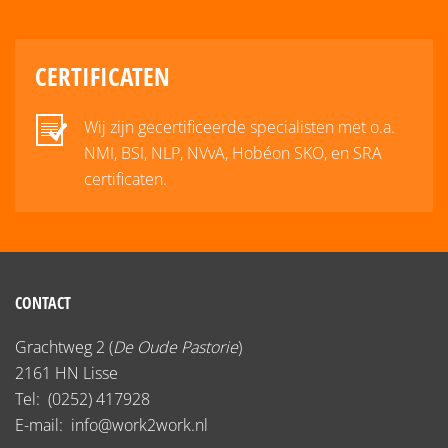
CERTIFICATEN
Wij zijn gecertificeerde specialisten met o.a.
NMI, BSI, NLP, NVvA, Hobéon SKO, en SRA
certificaten.
CONTACT
Grachtweg 2 (
De Oude Pastorie
)
2161 HN Lisse
Tel:
(0252) 417928
E-mail:
info@work2work.nl