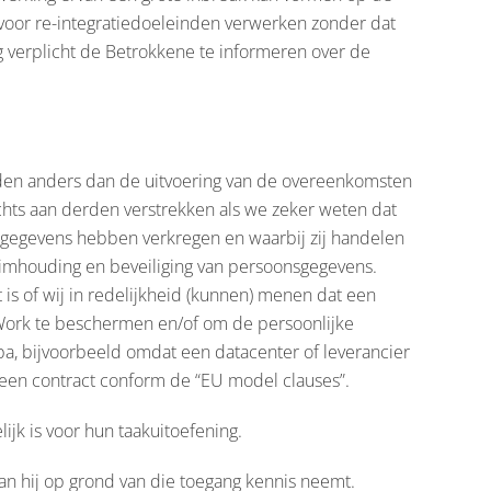
voor re-integratiedoeleinden verwerken zonder dat
 verplicht de Betrokkene te informeren over de
en anders dan de uitvoering van de overeenkomsten
ts aan derden verstrekken als we zeker weten dat
e gegevens hebben verkregen en waarbij zij handelen
heimhouding en beveiliging van persoonsgegevens.
s of wij in redelijkheid (kunnen) menen dat een
2Work te beschermen en/of om de persoonlijke
pa, bijvoorbeeld omdat een datacenter of leverancier
 een contract conform de “EU model clauses”.
jk is voor hun taakuitoefening.
an hij op grond van die toegang kennis neemt.