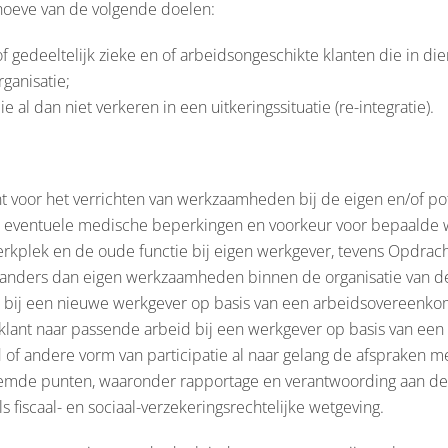
hoeve van de volgende doelen:
f gedeeltelijk zieke en of arbeidsongeschikte klanten die in di
ganisatie;
 al dan niet verkeren in een uitkeringssituatie (re-integratie).
t voor het verrichten van werkzaamheden bij de eigen en/of po
g, eventuele medische beperkingen en voorkeur voor bepaald
rkplek en de oude functie bij eigen werkgever, tevens Opdracht
nders dan eigen werkzaamheden binnen de organisatie van de
bij een nieuwe werkgever op basis van een arbeidsovereenkom
n klant naar passende arbeid bij een werkgever op basis van e
of andere vorm van participatie al naar gelang de afspraken m
emde punten, waaronder rapportage en verantwoording aan de
s fiscaal- en sociaal-verzekeringsrechtelijke wetgeving.