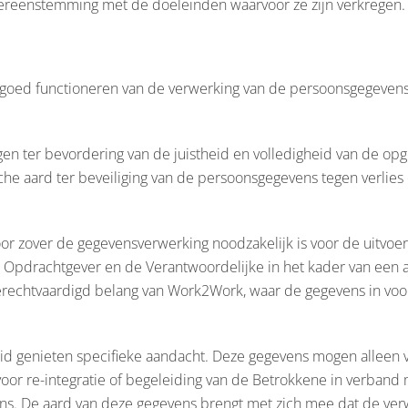
vereenstemming met de doeleinden waarvoor ze zijn verkregen.
 goed functioneren van de verwerking van de persoonsgegevens 
gen ter bevordering van de juistheid en volledigheid van de op
che aard ter beveiliging van de persoonsgegevens tegen verlie
r zover de gegevensverwerking noodzakelijk is voor de uitvoe
n Opdrachtgever en de Verantwoordelijke in het kader van een al 
 gerechtvaardigd belang van Work2Work, waar de gegevens in v
d genieten specifieke aandacht. Deze gegevens mogen alleen v
 voor re-integratie of begeleiding van de Betrokkene in verban
s. De aard van deze gegevens brengt met zich mee dat de ver