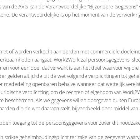
is van de AVG kan de Verantwoordelijke ”Bijzondere Gegevens” 
kene. De verantwoordelijke is op het moment van de verwerking
 met of worden verkocht aan derden met commerciële doeleind
werkzaamheden aangaat. Work2Work zal persoonsgegevens slech
 en voor een doel dat verwant is aan het doel waarvoor wij di
er gelden altijd de uit de wet volgende verplichtingen tot ge
 mededeling openbaren behalve wanneer dat wettelijk vereist i
n juridische verplichting, om de rechten of eigendom van Work
k te beschermen. Als we gegevens willen doorgeven buiten Euro
waarden die de wet daaraan stelt, bijvoorbeeld door middel van
ben toegang tot de persoonsgegevens voor zover dit noodzakeli
 strikte geheimhoudingsplicht ter zake van de gegevens waarv