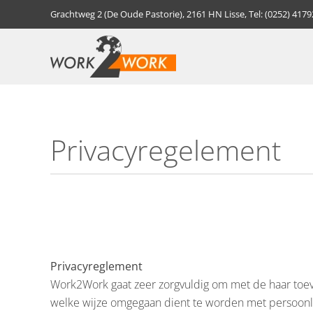
Grachtweg 2 (De Oude Pastorie), 2161 HN Lisse, Tel: (0252) 417
Skip to main content
Privacyregelement
Privacyreglement
Work2Work gaat zeer zorgvuldig om met de haar toev
welke wijze omgegaan dient te worden met persoonli