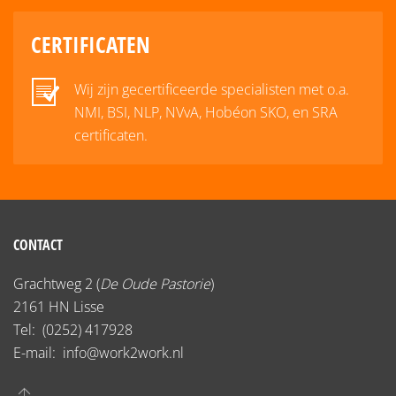
CERTIFICATEN
Wij zijn gecertificeerde specialisten met o.a.
NMI, BSI, NLP, NVvA, Hobéon SKO, en SRA
certificaten.
CONTACT
Grachtweg 2 (
De Oude Pastorie
)
2161 HN Lisse
Tel:
(0252) 417928
E-mail:
info@work2work.nl