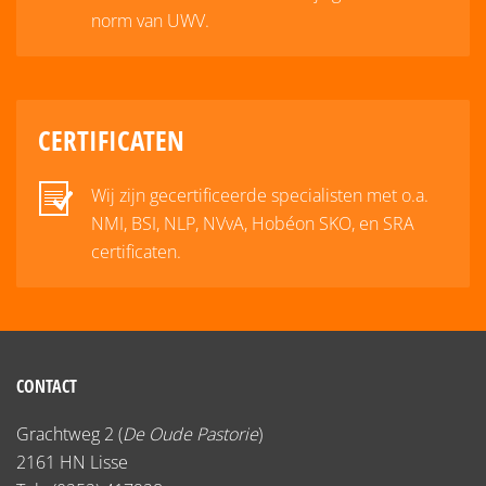
norm van UWV.
CERTIFICATEN
Wij zijn gecertificeerde specialisten met o.a.
NMI, BSI, NLP, NVvA, Hobéon SKO, en SRA
certificaten.
CONTACT
Grachtweg 2 (
De Oude Pastorie
)
2161 HN Lisse