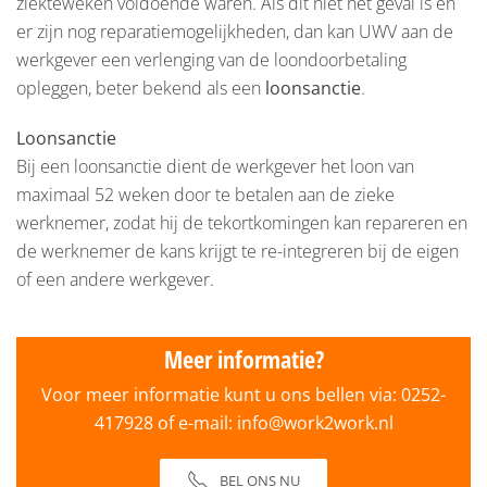
ziekteweken voldoende waren. Als dit niet het geval is en
er zijn nog reparatiemogelijkheden, dan kan UWV aan de
werkgever een verlenging van de loondoorbetaling
opleggen, beter bekend als een
loonsanctie
.
Loonsanctie
Bij een loonsanctie dient de werkgever het loon van
maximaal 52 weken door te betalen aan de zieke
werknemer, zodat hij de tekortkomingen kan repareren en
de werknemer de kans krijgt te re-integreren bij de eigen
of een andere werkgever.
Meer informatie?
Voor meer informatie kunt u ons bellen via:
0252-
417928
of e-mail:
info@work2work.nl
BEL ONS NU